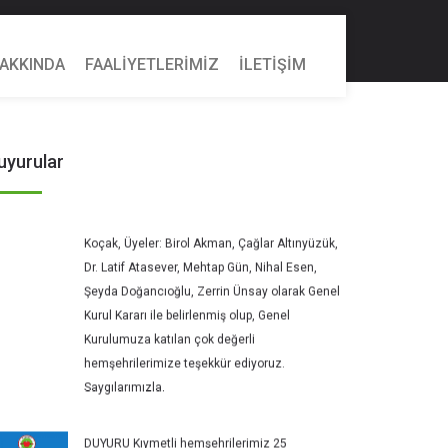
HAKKINDA
FAALİYETLERİMİZ
İLETİŞİM
Başkent Niğde Vakfımızın Olağan Seçimli
Genel Kurulu 05 Nisan 2026 tarihinde geniş bir
uyurular
katılım ile gerçekleşmiştir. Yeni Yönetim Kurulu
Başkanı Metin Ayhan, Başkan Yardımcısı Fatih
Koçak, Üyeler: Birol Akman, Çağlar Altınyüzük,
Dr. Latif Atasever, Mehtap Gün, Nihal Esen,
Şeyda Doğancıoğlu, Zerrin Ünsay olarak Genel
Kurul Kararı ile belirlenmiş olup, Genel
Kurulumuza katılan çok değerli
hemşehrilerimize teşekkür ediyoruz.
Saygılarımızla.
DUYURU Kıymetli hemşehrilerimiz 25