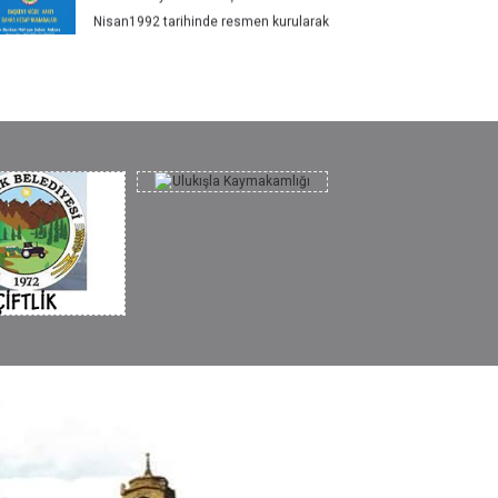
Nisan1992 tarihinde resmen kurularak
faaliyete geçen Başkent-Niğde Vakfı 25 Nisan
2026' da 34 nci yılını dolduracaktır. Geçen 34
yıllık süreçte, vakfımız maddi ve manevi
destekleriniz sayesinde kapılarını tüm
hemşehrilerimize açık tutabilmiş. 2500’ün
üzerinde öğrenciye burs vermiş ve eğitim
yardımın da bulunmuştur. Geçmişte olduğu gibi,
gelecekte de kapımızı her zaman
hemşehrilerimize açık tutabilmek için; fitre -
zekat ve oruç kefaretleriniz yanı sıra NİĞDEmiz
dergisi için yapacağınız bağışlarınızla daha çok
genel katkılarınızı beklemekteyiz. Bu sayede
öğrencilere yaptığımız Eğitim yardımı (Burs)
sayısını da artırabileceğiz. Katkılarınız için
teşekkür ve saygılarımızla. Başkent-Niğde Vakfı
Yönetim Kurulu BAŞKENT - NİĞDE VAKFI BANKA
HESAP NUMARALARI Halk Bankası Maltepe
Şubesi Ankara Hesap No: 160 000 20 (0707)