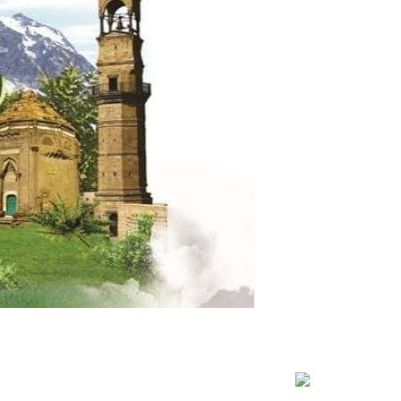
IBAN: TR51 0001 2009 4070 0016 0000 20 T.C
Ziraat Bankası Tandoğan Şubesi Ankara Hesap
No: 34537777-5005(1282) IBAN: TR02 0001
0012 8234 5377 7750 05
18 Aralık Cumartesi günü Saat 13.00'da
Vakfımızda yapılacak olan (GMK Bulvarı 55/1
Maltepe-ANKARA) Prof. Dr. İbrahim TEKDEMİR'in
(Ankara Üniversitesi Tıp Fakültesi Öğretim
Üyesi) "Stresi Yönetmek ve Öfkemi Kontrol
Etmek İstiyorum" adlı konferansına
katılımlarınızı bekleriz.
Niğde eski Valisi Sn.Necmettin KILIÇ, Aksaray
Eski Milletvekili Sn.Mahmut ÖZTÜRK bey
Vakfımızda misafirimizdi. Kendilerinin nazik
ziyaretlerine ve vakfımıza ilgisine teşekkür
ederiz.