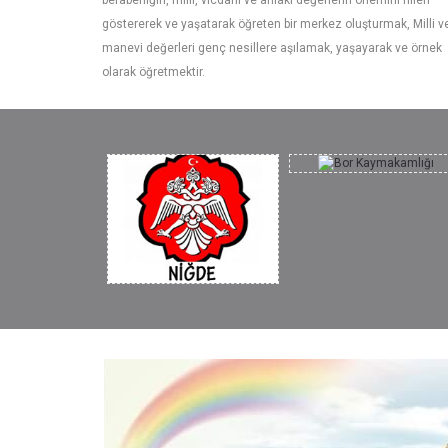
beraberliğin, millî, vicdani ve ahlaki değerlerin önemini fiilen
göstererek ve yaşatarak öğreten bir merkez oluşturmak, Milli v
manevi değerleri genç nesillere aşılamak, yaşayarak ve örnek
olarak öğretmektir.