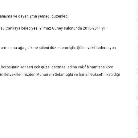
a, tanışma ve dayanışma yemeği düzenledi.
orosu Çankaya belediyesi Yılmaz Güney salonunda 2010-2011 yılı
a ormanına ağaç dikme şöleni düzenlenmiştir. Şölen vakıf-federasyon
i korosunun konseri çok güzel geçmesi adına vakıf binamızda koro
milletvekillerimizden Muharrem Selamoğlu ve İsmail Göksel’in katıldığı