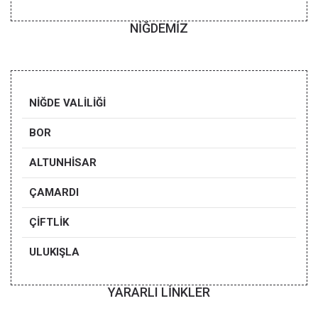
NİĞDEMİZ
NIĞDE VALILIĞI
BOR
ALTUNHISAR
ÇAMARDI
ÇIFTLIK
ULUKIŞLA
YARARLI LİNKLER